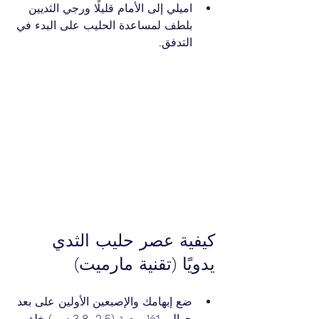
اميلي إلى الأمام قليلًا ورجي الثديين 
بلطف لمساعدة الحليب على البدء في 
التدفق.
كيفية عصر حليب الثدي 
يدويًا (تقنية مارميت)
ضع إبهامك والإصبعين الأولين على بعد 
حوالي 1½ بوصة (2.5–3.8 سم) خلف 