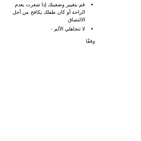
قم بتغيير وضعيتك إذا شعرت بعدم 
الراحة أو كان طفلك يكافح من أجل 
الالتصاق
لا تتجاهلي الألم -
وفقًا
الأفكار النهائية
قد تكون الرضاعة الطبيعية صعبة التعلم، 
لكنكِ قادرة على ذلك. مع الوضعية 
الصحيحة، والنصائح المُقدمة من الخبراء، 
ودعم
سواء كان ذلك في الساعة الثالثة صباحًا أو 
روتينك في منتصف النهار، فإن Cubtale 
هنا لمساعدتك على الشعور بمزيد من الثقة 
والقدرة والتواصل.