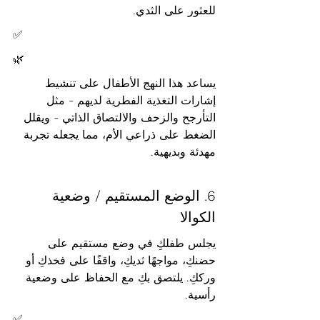
للعثور على الثدي.
✅
🌿
يساعد هذا النهج الأطفال على تنشيط 
إشارات التغذية الفطرية لديهم - مثل 
التأرجح والزحف والالتصاق الذاتي - ويقلل 
الضغط على ذراعي الأم، مما يجعله تجربة 
مهدئة وبديهية.
6. الوضع المستقيم / وضعية 
الكوالا
يجلس طفلكِ في وضع مستقيم على 
حضنكِ، مواجهًا ثديكِ، واقفًا على فخذكِ أو 
ورككِ. يلتصق بكِ مع الحفاظ على وضعية 
رأسية.
✅