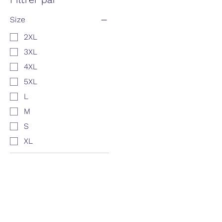
Size
2XL
3XL
4XL
5XL
L
M
S
XL