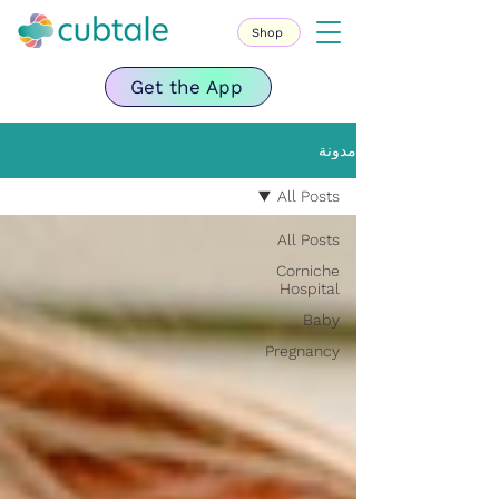
Shop
Get the App
مدونة
All Posts
All Posts
Corniche
Hospital
Baby
Pregnancy