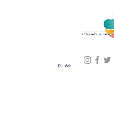
CNurse
MustRead
0
إظهار الكل