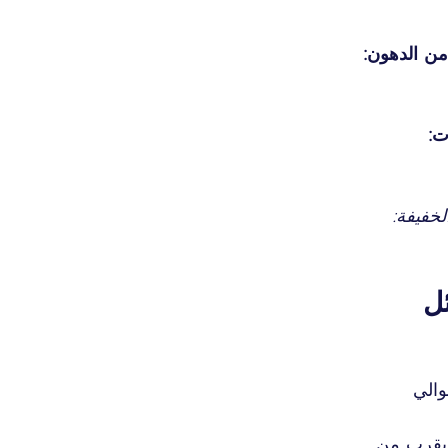
 من الدهون:
ت:
لخفيفة:
ل
الي 
 يقرب من 