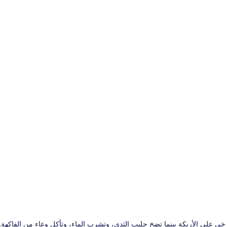
خي على الأريكة بينما تضخ حليب الثدي، وتشرب الماء، وتأكل وعاء من الفاكهة.