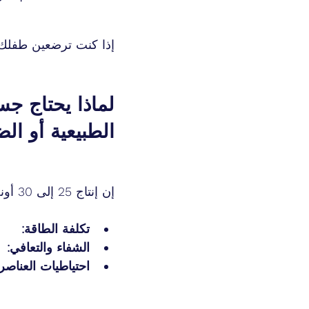
إذا كنت ترضعين طفلك 
لماذا يحتاج ج
الطبيعية أو ال
إن إنتاج 25 إلى 30 أونصة من حليب الثدي يوميًا يشبه الركض في ماراثون صغير.
تكلفة الطاقة:
الشفاء والتعافي:
احتياطيات العناصر 