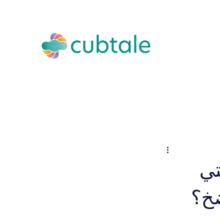
تي
ضخ؟