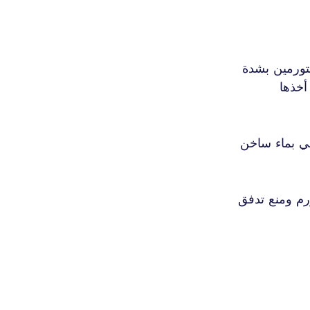
متورمين بشدة
أخذها
ي بماء ساخن 
قائق) إلى تفاقم التورم ومنع تدفق 