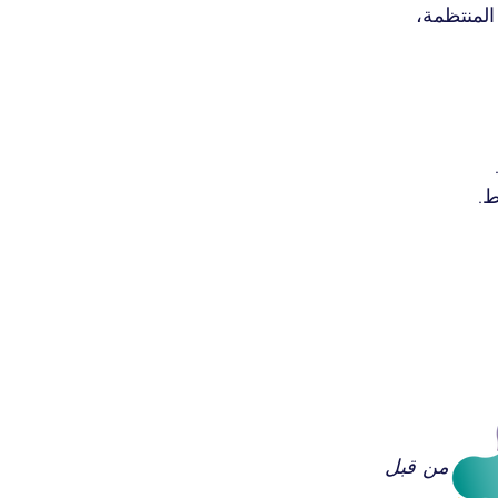
لمنتظمة، 
ط.
 تطويره من قبل 