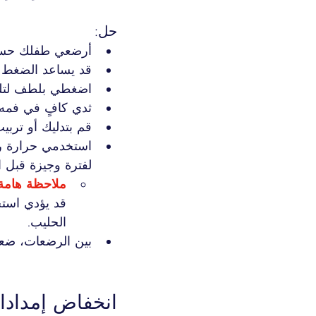
حل:
أرضعي طفلك حس
قد يساعد الضغط با
اضغطي بلطف لتليي
ثدي كافٍ في فمه.
قم بتدليك أو تربي
استخدمي حرارة رط
لفترة وجيزة قبل ا
ملاحظة هامة:
الحليب.
بين الرضعات، ضعي 
انخفاض إمدادا