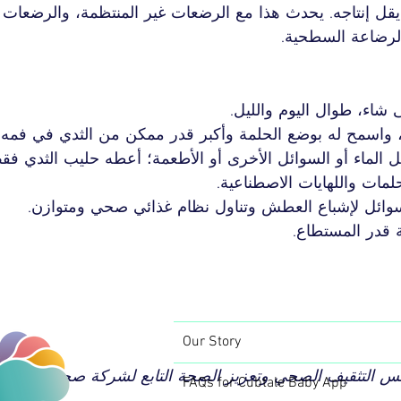
يقل إنتاجه. يحدث هذا مع الرضعات غير المنتظمة، والرضعات ا
لرضاعة السطحية.
اء، طوال اليوم والليل.
 واسمح له بوضع الحلمة وأكبر قدر ممكن من الثدي في فمه.
 الماء أو السوائل الأخرى أو الأطعمة؛ أعطه حليب الثدي فق
مات واللهايات الاصطناعية.
وائل لإشباع العطش وتناول نظام غذائي صحي ومتوازن.
قدر المستطاع.
Our Story
رقم 301 - مجلس التثقيف الصحي وتعزيز الصحة التابع لشركة صحة - تم
FAQs for Cubtale Baby App