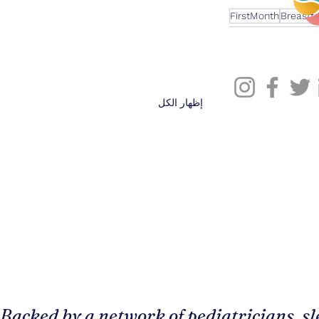
FirstMonth
Breastf
إظهار الكل
Backed by a network of pediatricians, sl